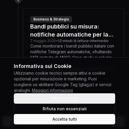
Business & Strategia
Bandi pubblici su misura:
notifiche automatiche per la
7 maggio 2026
•
13
minuti
di lettura
•
Intermedio
tua azienda
Come monitorare i bandi pubblici italiani con
notifiche Telegram automatiche, sfruttando
l'API gratuita di ANAC. Case study e soluzione
su misura.
Informativa sui Cookie
#
bandi-pubblici
#
pubblica-amministrazione
Utilizziamo cookie tecnici sempre attivi e cookie
+
2
#
api-development
opzionali per misurazione e marketing. Puoi
scegliere se abilitare Google Tag (gtag.js) e servizi
analoghi.
Maggiori informazioni
Personalizza
Business & Strategia
Rifiuta non essenziali
Il paradosso siciliano
Accetta tutti
dell'efficienza: Perché le PMI
©
2026
Giuseppe Gabriele Di Chiara
Cambia tema
14 febbraio 2026
•
25
minuti
di lettura
•
Intermedio