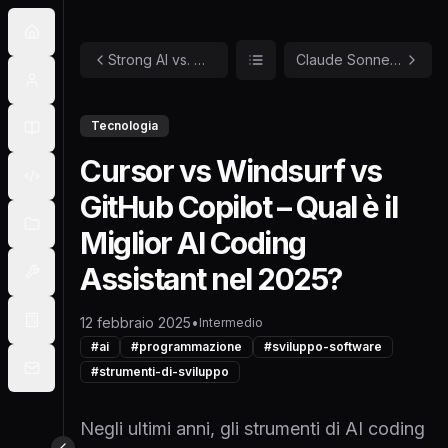
Strong AI vs. Weak AI - Un'analisi avanzata dell'evoluzione dell'intelligenza artificiale
Claude Sonnet 3.7 – Test tra API, Cursor e Claude.ai
Tecnologia
Cursor vs Windsurf vs
GitHub Copilot – Qual è il
Miglior AI Coding
Assistant nel 2025?
12 febbraio 2025
•
Intermedio
#
ai
#
programmazione
#
sviluppo-software
#
strumenti-di-sviluppo
Negli ultimi anni, gli strumenti di AI coding