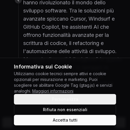
hanno rivoluzionato il mondo dello
sviluppo software. Tra le soluzioni più
avanzate spiccano Cursor, Windsurf e
GitHub Copilot, tre assistenti AI che
offrono funzionalità avanzate per la
scrittura di codice, il refactoring e
l'automazione delle attività di sviluppo.
Ma quale di questi è il migliore? In questo
Informativa sui Cookie
articolo analizzeremo in dettaglio le
Utilizziamo cookie tecnici sempre attivi e cookie
differenze tra questi tre strumenti,
opzionali per misurazione e marketing. Puoi
evidenziando vantaggi e svantaggi di
scegliere se abilitare Google Tag (gtag.js) e servizi
analoghi.
Maggiori informazioni
ciascuno.
Personalizza
Rifiuta non essenziali
Negli ultimi anni, gli strumenti di
AI coding
Accetta tutti
©
2026
Giuseppe Gabriele Di Chiara
Cambia tema
hanno rivoluzionato il mondo dello sviluppo