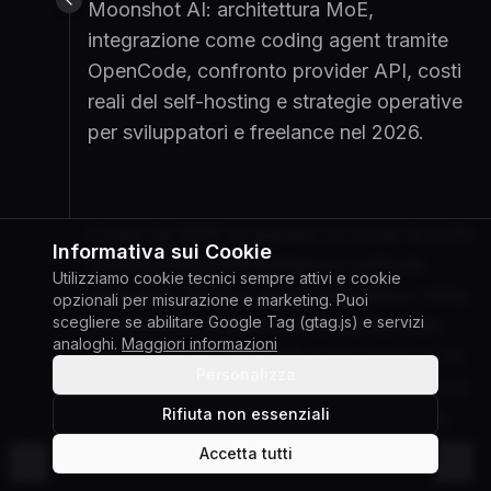
Moonshot AI: architettura MoE,
integrazione come coding agent tramite
OpenCode, confronto provider API, costi
reali del self-hosting e strategie operative
per sviluppatori e freelance nel 2026.
L'inizio del 2026 ha segnato un punto di svolta
Informativa sui Cookie
nell'ecosistema dell'intelligenza artificiale
Utilizziamo cookie tecnici sempre attivi e cookie
generativa. Mentre i giganti della Silicon Valley
opzionali per misurazione e marketing. Puoi
scegliere se abilitare Google Tag (gtag.js) e servizi
continuano a proporre modelli sempre più
analoghi.
Maggiori informazioni
chiusi e costosi,
Kimi k2.5
di Moonshot AI ha
Personalizza
dimostrato che l'approccio open-weights può
Rifiuta non essenziali
competere con GPT-5.2 e Claude 4.5 Opus,
offrendo capacità agentiche superiori in
Accetta tutti
©
2026
Giuseppe Gabriele Di Chiara
Cambia tema
scenari specifici come la navigazione web e lo