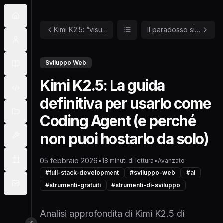
Kimi K2.5: “visual agentic intelligence” e perché questa release è più grossa di quanto sembri
Il paradosso siciliano dell'efficienza: Perché le PMI ignorano l'automazione che costa meno di un dipendente?
Sviluppo Web
Kimi K2.5: La guida
definitiva per usarlo come
Coding Agent (e perché
non puoi hostarlo da solo)
05 febbraio 2026
•
•
18
minuti
di lettura
Avanzato
#
full-stack-development
#
sviluppo-web
#
ai
#
strumenti-gratuiti
#
strumenti-di-sviluppo
Analisi approfondita di Kimi K2.5 di