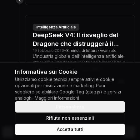
Intelligenza Artificiale
DeepSeek V4: Il risveglio del
Dragone che distruggerà il
19 febbraio 2026
•
8
minuti
di lettura
•
Avanzato
monopolio della Silicon Valley
L'industria globale dell'intelligenza artificiale
attraversa una fase di profonda turbolenza e
ridefinizione dei propri paradigmi
Informativa sui Cookie
fondamentali. L'attenzione del panorama
Utilizziamo cookie tecnici sempre attivi e cookie
tecnologico mondiale è catalizzata
#
full-stack-development
#
deepseek
#
ai
opzionali per misurazione e marketing. Puoi
dall'imminente rilascio di DeepSeek V4, il
+
2
scegliere se abilitare Google Tag (gtag.js) e servizi
modello di frontiera di quarta generazione
analoghi.
Maggiori informazioni
sviluppato dall'omonima azienda cinese con
sede a Hangzhou
Personalizza
Rifiuta non essenziali
Sviluppo Web
Kimi K2.5: La guida definitiva
Accetta tutti
©
2026
Giuseppe Gabriele Di Chiara
Cambia tema
per usarlo come Coding Agent