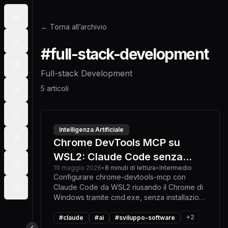
← Torna all’archivio
#
full-stack-development
Full-stack Development
5
articoli
Intelligenza Artificiale
Chrome DevTools MCP su
WSL2: Claude Code senza
19 maggio 2026
•
8
minuti
di lettura
•
Intermedio
uscire da Linux
Configurare chrome-devtools-mcp con
Claude Code da WSL2 riusando il Chrome di
Windows tramite cmd.exe, senza installazioni
duplicate o setup manuali a ogni sessione.
+
2
#
claude
#
ai
#
sviluppo-software