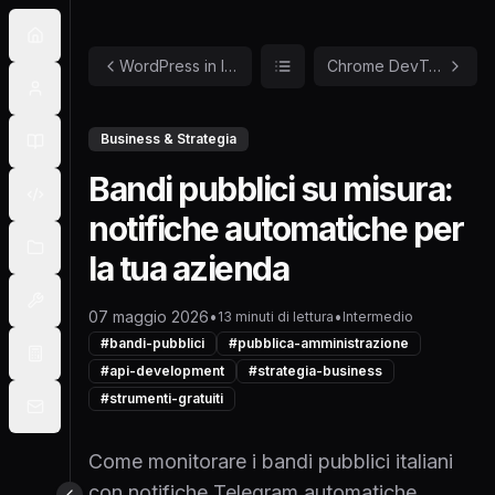
WordPress in locale: Local, DevKinsta o DDEV nel 2026
Chrome DevTools MCP su WSL2: Claude Code senza uscire da Linux
Business & Strategia
Bandi pubblici su misura:
notifiche automatiche per
la tua azienda
07 maggio 2026
•
•
13
minuti
di lettura
Intermedio
#
bandi-pubblici
#
pubblica-amministrazione
#
api-development
#
strategia-business
#
strumenti-gratuiti
Come monitorare i bandi pubblici italiani
con notifiche Telegram automatiche,