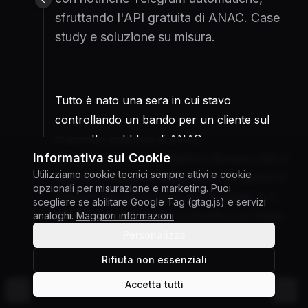
sfruttando l'API gratuita di ANAC. Case
study e soluzione su misura.
Tutto è nato una sera in cui stavo
controllando un bando per un cliente sul
cruscotto pubblico di ANAC,
Informativa sui Cookie
dati.anticorruzione.it. Mentre cliccavo i filtri e
Utilizziamo cookie tecnici sempre attivi e cookie
guardavo le tabelle aggiornarsi, ho aperto la
opzionali per misurazione e marketing. Puoi
network tab del browser per curiosità. È lì
scegliere se abilitare Google Tag (gtag.js) e servizi
che ho scoperto che il cruscotto è in realtà
analoghi.
Maggiori informazioni
l'interfaccia front-end di un'API Superset
Personalizza
completamente pubblica, gratuita, e
Rifiuta non essenziali
accessibile via HTTP a chiunque sappia dove
Accetta tutti
©
2026
Giuseppe Gabriele Di Chiara
guardare.
Cambia tema