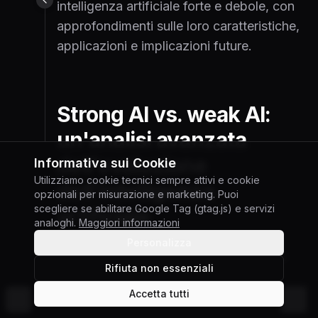
intelligenza artificiale forte e debole, con
approfondimenti sulle loro caratteristiche,
applicazioni e implicazioni future.
Strong AI vs. weak AI:
un'analisi avanzata
dell'evoluzione
Informativa sui Cookie
Utilizziamo cookie tecnici sempre attivi e cookie
dell'intelligenza
opzionali per misurazione e marketing. Puoi
scegliere se abilitare Google Tag (gtag.js) e servizi
artificiale
analoghi.
Maggiori informazioni
Personalizza
L'intelligenza artificiale (AI) ha attraversato
Rifiuta non essenziali
un'evoluzione significativa, estendendo il
Accetta tutti
proprio impatto a settori quali la sanità, la
©
2026
Giuseppe Gabriele Di Chiara
Cambia tema
finanza, l'istruzione e l'industria creativa.