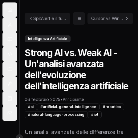
SpitAlert e il futuro dello sviluppo software in Sicilia - Verso un polo tecnologico competitivo?
Cursor vs Windsurf vs GitHub Copilot – Qual è il Miglior AI Coding Assistant nel 2025?
Intelligenza Artificiale
Strong AI vs. Weak AI -
Un'analisi avanzata
dell'evoluzione
dell'intelligenza artificiale
06 febbraio 2025
•
Principiante
#
ai
#
artificial-general-intelligence
#
robotica
#
natural-language-processing
#
iot
Un'analisi avanzata delle differenze tra