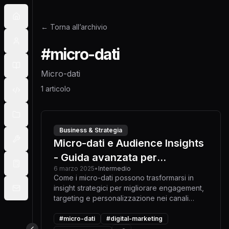
← Torna all’archivio
#
micro-dati
Micro-dati
1
articolo
Business & Strategia
Micro-dati e Audience Insights
- Guida avanzata per
6 marzo 2025
•
Intermedio
Sviluppatori e Digital Strategist
Come i micro-dati possono trasformarsi in
insight strategici per migliorare engagement,
targeting e personalizzazione nei canali
digitali.
#
micro-dati
#
digital-marketing